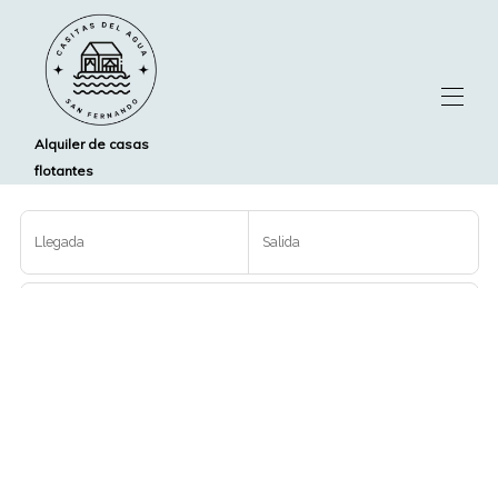
Alquiler de casas
flotantes
Inicio
Hace tu reserva
▾
Llegada
Salida
Donde Estamos
Preguntas Frecuentes
Personas
Buscar